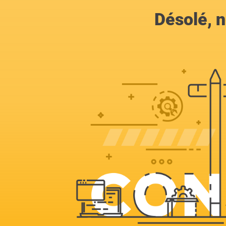
Désolé, n