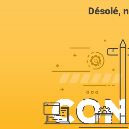
Désolé, n