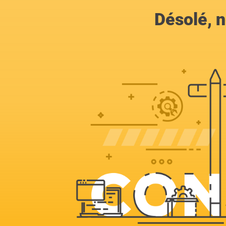
Désolé, n