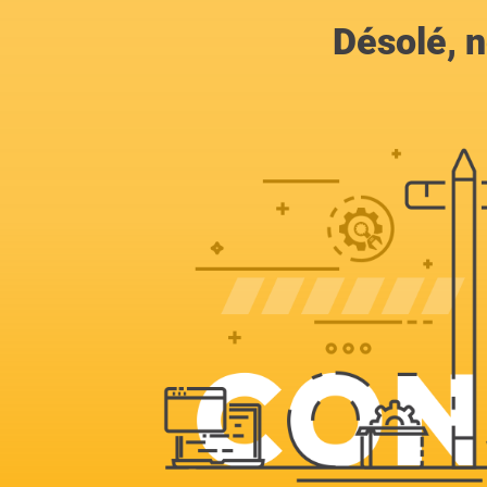
Désolé, n