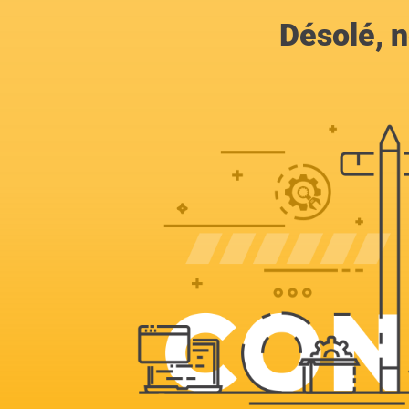
Désolé, n