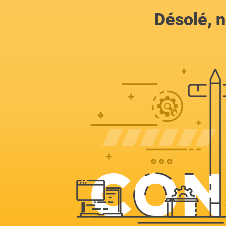
Désolé, n