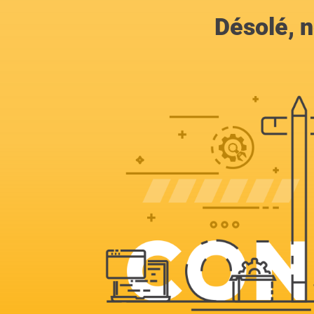
Désolé, n