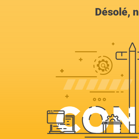
Désolé, n