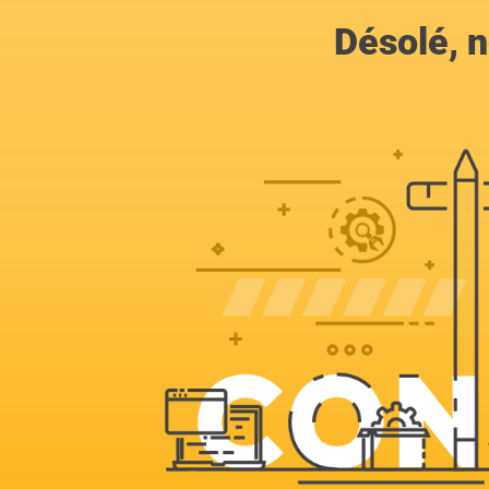
Désolé, n