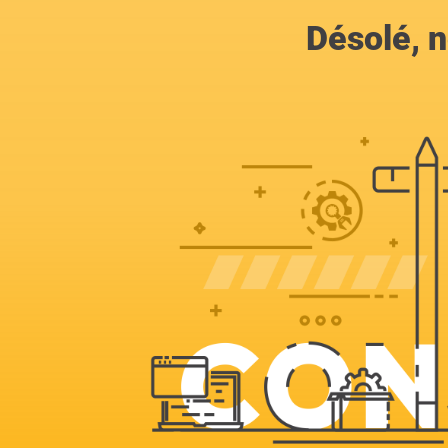
Désolé, n