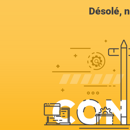
Désolé, n